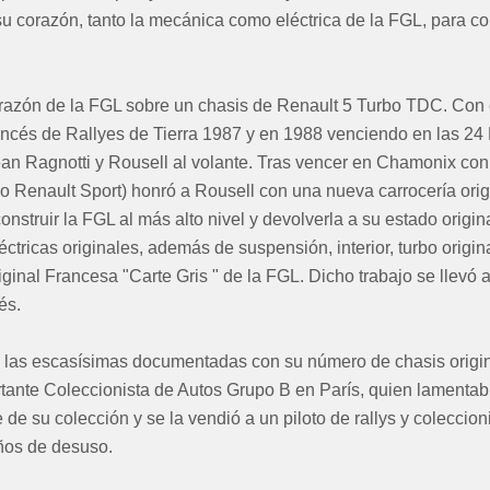
su corazón, tanto la mecánica como eléctrica de la FGL, para co
orazón de la FGL sobre un chasis de Renault 5 Turbo TDC. Con e
ncés de Rallyes de Tierra 1987 y en 1988 venciendo en las 2
an Ragnotti y Rousell al volante. Tras vencer en Chamonix con
o Renault Sport) honró a Rousell con una nueva carrocería orig
nstruir la FGL al más alto nivel y devolverla a su estado origina
ctricas originales, además de suspensión, interior, turbo origin
ginal Francesa "Carte Gris " de la FGL. Dicho trabajo se llevó 
és.
 las escasísimas documentadas con su número de chasis origin
rtante Coleccionista de Autos Grupo B en París, quien lamentab
e su colección y se la vendió a un piloto de rallys y coleccioni
años de desuso.