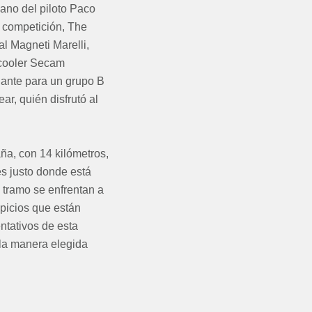
ano del piloto Paco
 competición, The
al Magneti Marelli,
rcooler Secam
onante para un grupo B
r, quién disfrutó al
ña, con 14 kilómetros,
s justo donde está
e tramo se enfrentan a
ipicios que están
ntativos de esta
 la manera elegida