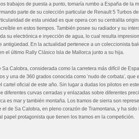
hos trabajos de puesta a punto, tomaría rumbo a España de la m
mando parte de su colección particular de Renault 5 Turbos de
icularidad de esta unidad es que opera con su centralita origin
creíble en estos tiempos. También posee su radiador y su inte
oda su electrónica e inyección de agua, lo cual resulta impresi
antigüedad. En la actualidad pertenece a un coleccionista balea
n el último Rally Clásico Isla de Mallorca junto a su hija.
e Sa Calobra, considerada como la carretera más difícil de Espa
os y una de 360 grados conocida como 'nudo de corbata', que e
l cartel oficial de este año. Sin lugar a dudas los pilotos en est
de diferentes curvas cerradas y enlazadas sobre diferentes prec
rca es mar y también montaña. Los tramos de sierra son represe
e el de Sa Calobra, en pleno corazón de Tramontana, y ha sido
al papel protagonista que tienen los tramos en la competición.