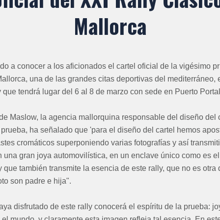
Mallorca
 a conocer a los aficionados el cartel oficial de la vigésimo p
Mallorca, una de las grandes citas deportivas del mediterráneo,
 y que tendrá lugar del 6 al 8 de marzo con sede en Puerto Portal
de Maslow, la agencia mallorquina responsable del diseño del ca
a prueba, ha señalado que 'para el diseño del cartel hemos ap
stes cromáticos superponiendo varias fotografías y así transmit
n una gran joya automovilística, en un enclave único como es e
que también transmite la esencia de este rally, que no es otra q
oto son padre e hija".
ya disfrutado de este rally conocerá el espíritu de la prueba: jo
el mundo, y claramente esta imagen refleja tal esencia. En est