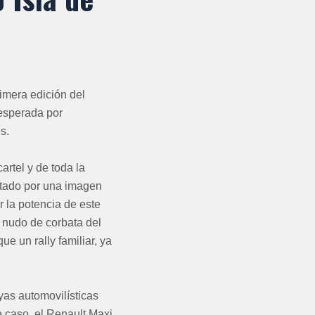
rimera edición del
 esperada por
s.
rtel y de toda la
ostado por una imagen
ir la potencia de este
l nudo de corbata del
ue un rally familiar, ya
yas automovilísticas
e caso, el Renault Maxi