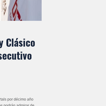
y Clásico
secutivo
rtals por décimo año
os podrán admirar de