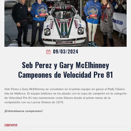
09/03/2024
Seb Perez y Gary McElhinney
Campeones de Velocidad Pre 81
Seb Perez y Gary McElhinney se convierten en el primer equipo en ganar el Rally Clásico
Isla de Mallorca. El equipo británico se ha alzado con la copa de campeón en la categoría
de Velocidad Pre 81 tras mantenerse como líderes desde el primer tramo de la
competición con su Lancia Stratos de 1976.
¡Enhorabuena campeones!
COMPARTIR