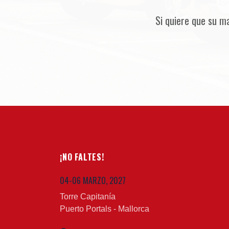
Si quiere que su m
¡NO FALTES!
04-06 MARZO, 2027
Torre Capitanía
Puerto Portals - Mallorca