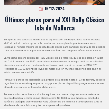
16/12/2024
Últimas plazas para el XXI Rally Clásico
Isla de Mallorca
En apenas tres semanas, desde que la organización del Rally Clásico Isla de Mallorca
abrió el periodo de inscripción a la prueba, se ha completado prácticamente en su
totalidad el número máximo de solicitudes de plazas para participar en una de las pruebas
clásicas del motor más importante del mediterráneo con un gran carácter internacional.
La vigésimo primera edición del Rally Clásico Isla de Mallorca, que se celebrará en la isla
del 6 al 8 de marzo de 2025, cuenta hasta el momento con equipo de 8 nacionalidades
diferentes y reunirá a un centenar de vehículos clásicos únicos, como un BMW 328
Roadster de 1939, auténticas joyas del motor, que en muchas ocasiones sólo salen al
asfalto en esta competición.
Aunque el periodo de inscripción a la prueba está abierto hasta el 23 de febrero, desde la
organización se resalta que quedan muy pocas plazas disponibles y seguramente se vea
obligado a cerrar con anterioridad dicho plazo.
Por ese motivo, se anima a todos los equipos que quieran disputar esta apasionante
prueba deportiva y correr tramos clásicos como Sa Calobra, que hagan su solicitud a
través de la página web oficial del Rally Clásico Isla de Mallorca lo antes posible ante la
alta demanda de solicitudes y las pocas plazas disponibles.